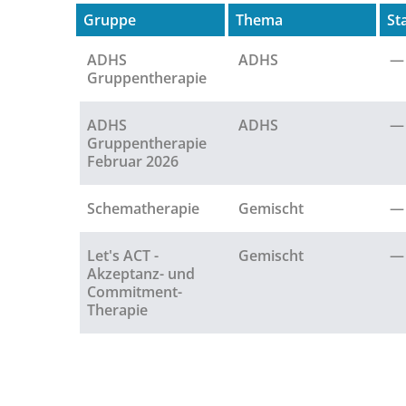
Gruppe
Thema
St
ADHS
ADHS
—
Gruppentherapie
ADHS
ADHS
—
Gruppentherapie
Februar 2026
Schematherapie
Gemischt
—
Let's ACT -
Gemischt
—
Akzeptanz- und
Commitment-
Therapie