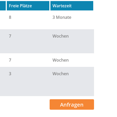
Freie Plätze
Wartezeit
8
3 Monate
7
Wochen
7
Wochen
3
Wochen
Anfragen